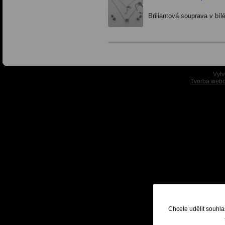
Briliantová souprava v bíl
Vytv
Tvorba webo
Chcete udělit souhla