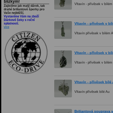
blízkým!
Vltavín - přívěsek v bílé
Zajistíme jak malý dárek, tak
drahé briliantové šperky pro
Vaše nejbližší.
Vystavíme Vám na zboží
Dárkové šeky s roční
Vltavín - přívěsek v b
splatností.
více
Vltavín přívěsek v bílém 
Vltavín - přívěsek v b
Vltavín - přívěsek v bílém
Vltavín - přívěsek bílé
Vltavín přívěsek bílé Au
Briliantová souprava v