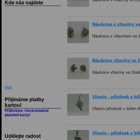
Kde nás najdete
Náušnice s vltavíny ve
Náušnice s vltavínem ve ž
Náušnice vltavíny ve ž
Náušnice vltavíny ve žlut
více
Vltavín - přívěsek v b
Přijímáme platby
kartou!
Vltavín přívěsek v bílém 
Přijímáme i bezkontaktní
platební karty!
Vltavín - přívěsek v bí
Udělejte radost