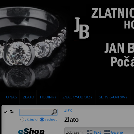
O NÁS
ZLATO
HODINKY
ZNAČKY-ODKAZY
SERVIS-OPRAVY
Zlato
Zlato
v článcích
v eshopu
Zobrazení:
Text
Galerie