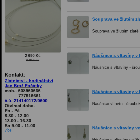
Souprava ve žlutém zl
Souprava ve žlutém zlatě 
Náušnice s vltavíny v 
2 690 Kč
2 950 Kč
Náušnice s vltavíny - šro
Kontakt:
Zlatnictví - hodinářství
Jan Brož Počátky
mob.: 608960666
Náušnice s vltavíny v b
777916661
č.ú. 214140172/0600
Náušnice vltavín - šroube
Otvírací doba:
Po - Pá
8.30 - 12.00
13.00 - 16.30
So 9.00 - 11.00
Náušnice s vltavíny ve 
více
Náušnice s vltavíny ve žlu