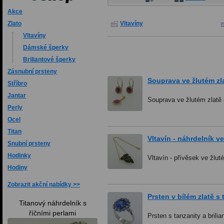
Akce
Vltavíny
Zlato
Vltavíny
Dámské šperky
Briliantové šperky
Zásnubní prsteny
Souprava ve žlutém zla
Stříbro
Jantar
Souprava ve žlutém zlatě 
Perly
Ocel
Titan
Vltavín - náhrdelník ve
Snubní prsteny
Hodinky
Vltavín - přívěsek ve žlut
Hodiny
Zobrazit akční nabídky
Prsten v bílém zlatě s 
Titanový náhrdelník s
říčními perlami
Prsten s tanzanity a brilia