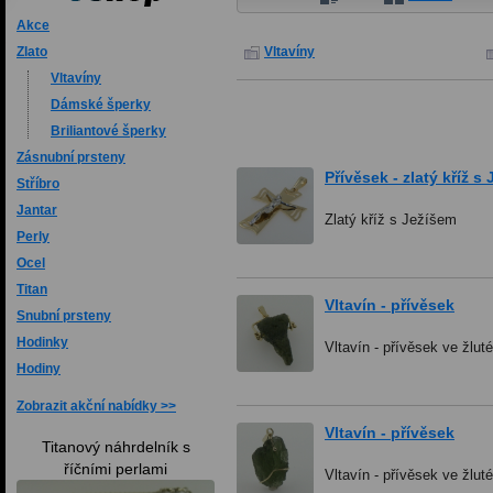
Akce
Vltavíny
Zlato
Vltavíny
Dámské šperky
Briliantové šperky
Zásnubní prsteny
Přívěsek - zlatý kříž s
Stříbro
Jantar
Zlatý kříž s Ježíšem
Perly
Ocel
Titan
Vltavín - přívěsek
Snubní prsteny
Hodinky
Vltavín - přívěsek ve žlut
Hodiny
Zobrazit akční nabídky
Vltavín - přívěsek
Titanový náhrdelník s
říčními perlami
Vltavín - přívěsek ve žlut