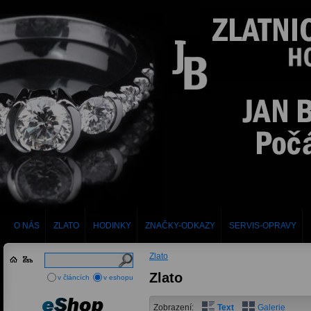
O NÁS
ZLATO
HODINKY
ZNAČKY-ODKAZY
SERVIS-OPRAVY
Zlato
Zlato
v článcích
v eshopu
Zobrazení:
Text
Galerie