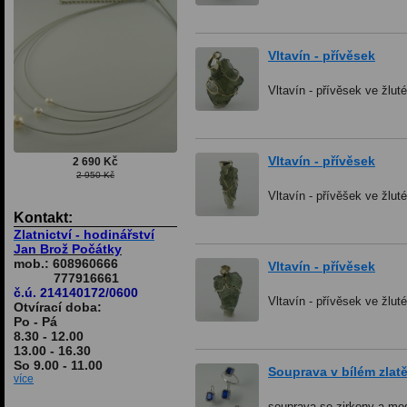
Vltavín - přívěsek
Vltavín - přívěsek ve žlut
Vltavín - přívěsek
2 690 Kč
2 950 Kč
Vltavín - přívěšek ve žlut
Kontakt:
Zlatnictví - hodinářství
Jan Brož Počátky
mob.: 608960666
Vltavín - přívěsek
777916661
č.ú. 214140172/0600
Vltavín - přívěsek ve žlut
Otvírací doba:
Po - Pá
8.30 - 12.00
13.00 - 16.30
So 9.00 - 11.00
Souprava v bílém zlatě
více
souprava se zirkony a mo