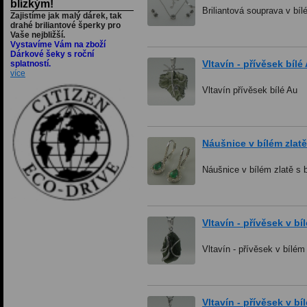
blízkým!
Briliantová souprava v bíl
Zajistíme jak malý dárek, tak
drahé briliantové šperky pro
Vaše nejbližší.
Vystavíme Vám na zboží
Dárkové šeky s roční
Vltavín - přívěsek bílé
splatností.
více
Vltavín přívěsek bílé Au
Náušnice v bílém zlatě
Náušnice v bílém zlatě s 
Vltavín - přívěsek v b
Vltavín - přívěsek v bílém
Vltavín - přívěsek v b