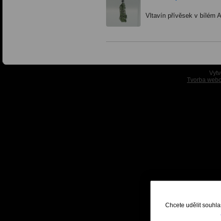
Vltavín přívěsek v bílém 
Vytv
Tvorba webo
Chcete udělit souhla