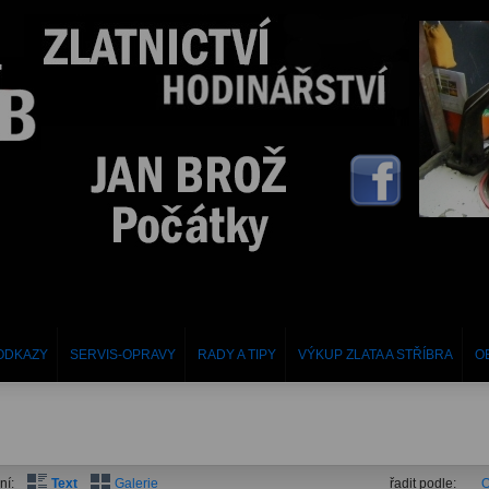
ODKAZY
SERVIS-OPRAVY
RADY A TIPY
VÝKUP ZLATA A STŘÍBRA
O
ní:
Text
Galerie
řadit podle:
O