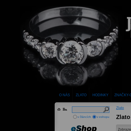
O NÁS
ZLATO
HODINKY
ZNAČKY-
Zlato
Zlato
v článcích
v eshopu
Zobraze