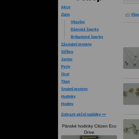
Akce
Vlta
Zlato
Vltavíny
Dámské šperky
Briliantové šperky
Zásnubní prsteny
Stříbro
Jantar
Perly
Ocel
Titan
Snubní prsteny
Hodinky
Hodiny
Zobrazit akční nabídky
Pánské hodinky Citizen Eco
Drive