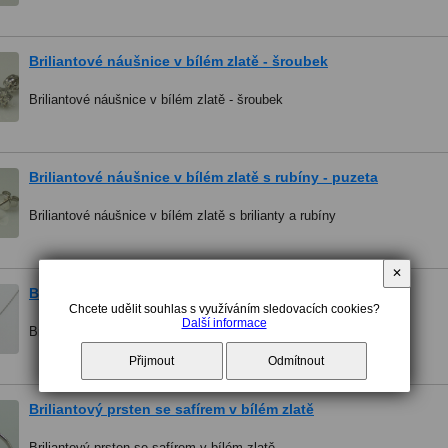
Briliantové náušnice v bílém zlatě - šroubek
Briliantové náušnice v bílém zlatě - šroubek
Briliantové náušnice v bílém zlatě s rubíny - puzeta
Briliantové náušnice v bílém zlatě s brilianty a rubíny
✕
Briliantový náhrdelník kytička
Chcete udělit souhlas s využíváním sledovacích cookies?
Další informace
Briliantový náhrdelník v bílém zlatě
Přijmout
Odmítnout
Briliantový prsten se safírem v bílém zlatě
Briliantový prsten se safírem v bílém zlatě