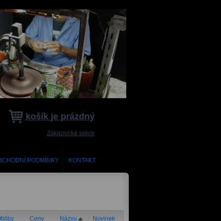
košík je prázdný
Zákaznická sekce
BCHODNÍ PODMÍNKY
KONTAKT
bliby
Ceny
Názvu
Novinek