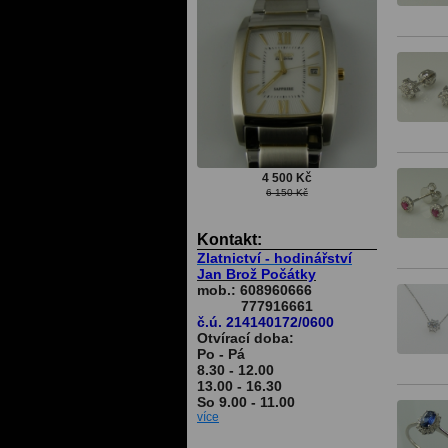
4 500 Kč
6 150 Kč
Kontakt:
Zlatnictví - hodinářství
Jan Brož Počátky
mob.: 608960666
777916661
č.ú. 214140172/0600
Otvírací doba:
Po - Pá
8.30 - 12.00
13.00 - 16.30
So 9.00 - 11.00
více