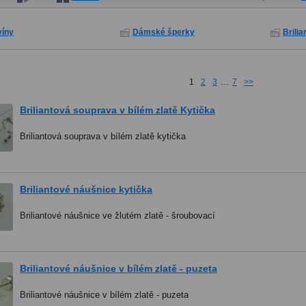
víny
Dámské šperky
Brili
1
2
3
…
7
>>
Briliantová souprava v bílém zlatě Kytička
Briliantová souprava v bílém zlatě kytička
Briliantové náušnice kytička
Briliantové náušnice ve žlutém zlatě - šroubovací
Briliantové náušnice v bílém zlatě - puzeta
Briliantové náušnice v bílém zlatě - puzeta