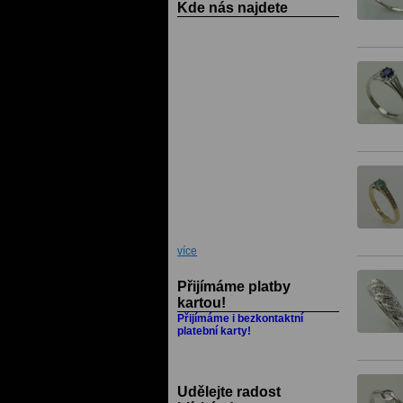
Kde nás najdete
více
Přijímáme platby
kartou!
Přijímáme i bezkontaktní
platební karty!
Udělejte radost