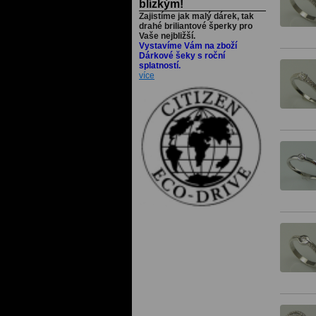
blízkým!
Zajistíme jak malý dárek, tak
drahé briliantové šperky pro
Vaše nejbližší.
Vystavíme Vám na zboží
Dárkové šeky s roční
splatností.
více