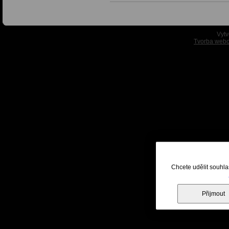
Vytv
Tvorba webo
Chcete udělit souhla
Přijmout