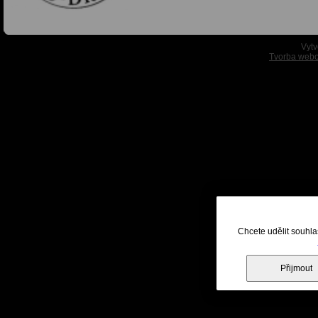
Vytv
Tvorba webo
Chcete udělit souhla
Přijmout