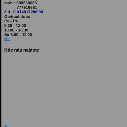
mob.: 608960666
777916661
č.ú. 214140172/0600
Otvírací doba:
Po - Pá
8.30 - 12.00
13.00 - 16.30
So 9.00 - 11.00
více
Kde nás najdete
více