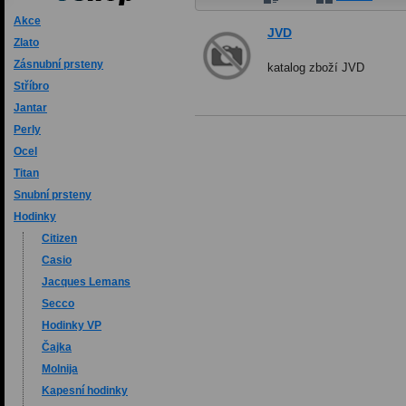
Akce
JVD
Zlato
Zásnubní prsteny
katalog zboží JVD
Stříbro
Jantar
Perly
Ocel
Titan
Snubní prsteny
Hodinky
Citizen
Casio
Jacques Lemans
Secco
Hodinky VP
Čajka
Molnija
Kapesní hodinky