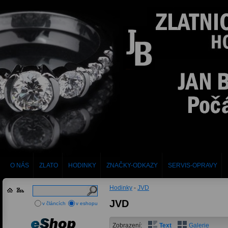
O NÁS
ZLATO
HODINKY
ZNAČKY-ODKAZY
SERVIS-OPRAVY
Hodinky
-
JVD
JVD
v článcích
v eshopu
Zobrazení:
Text
Galerie