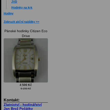
JVD
Hodinky na krk
Hodiny
Zobrazit akční nabídky
Pánské hodinky Citizen Eco
Drive
4 500 Kč
6 150 Kč
Kontakt:
Zlatnictví - hodinářství
Jan Brož Počátky