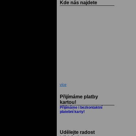
Kde nás najdete
více
Přijímáme platby
kartou!
Přijímáme i bezkontaktní
platební karty!
Udělejte radost