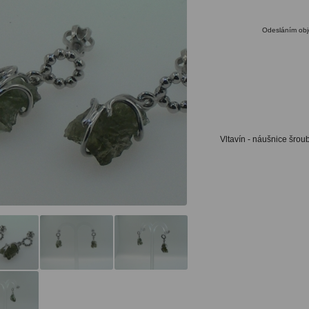
Odesláním obj
Vltavín - náušnice šrou