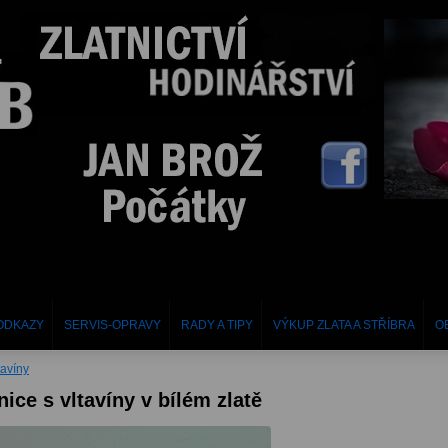
ODKAZY
SERVIS-OPRAVY
RADY A TIPY
VÝKUP ZLATA A STŘÍBRA
O
tavíny
ice s vltavíny v bílém zlatě