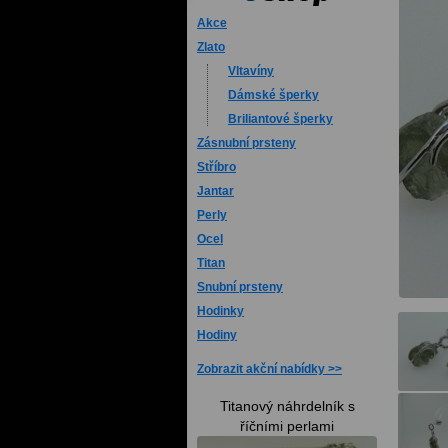
Akce
Zlato
Vltavíny
Dámské šperky
Briliantové šperky
Zásnubní prsteny
Stříbro
Jantar
Perly
Ocel
Titan
Snubní prsteny
Hodinky
Hodiny
Zobrazit akční nabídky
Titanový náhrdelník s
říčními perlami