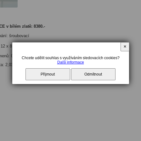
E v bílém zlatě: 8380.-
nání: šroubovací
: 12 x 8 mm
✕
menů: 0,96 g
Chcete udělit souhlas s využíváním sledovacích cookies?
Další informace
ta: 2,03 g
Přijmout
Odmítnout