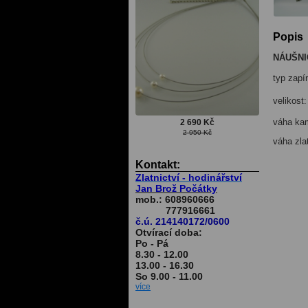
Popis
NÁUŠNIC
typ zapí
velikost
váha ka
2 690 Kč
2 950 Kč
váha zla
Kontakt:
Zlatnictví - hodinářství
Jan Brož Počátky
mob.: 608960666
777916661
č.ú. 214140172/0600
Otvírací doba:
Po - Pá
8.30 - 12.00
13.00 - 16.30
So 9.00 - 11.00
více