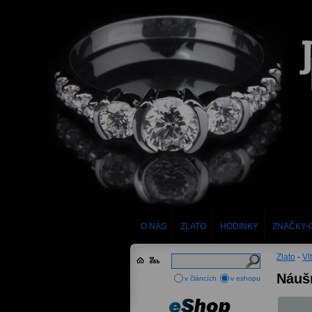
O NÁS
ZLATO
HODINKY
ZNAČKY-
Zlato
-
Vl
Náušn
v článcích
v eshopu