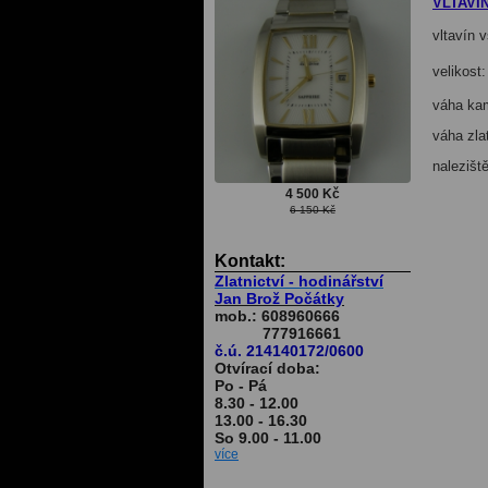
VLTAVÍ
vltavín 
velikost
váha ka
váha zla
nalezišt
4 500 Kč
6 150 Kč
Kontakt:
Zlatnictví - hodinářství
Jan Brož Počátky
mob.: 608960666
777916661
č.ú. 214140172/0600
Otvírací doba:
Po - Pá
8.30 - 12.00
13.00 - 16.30
So 9.00 - 11.00
více