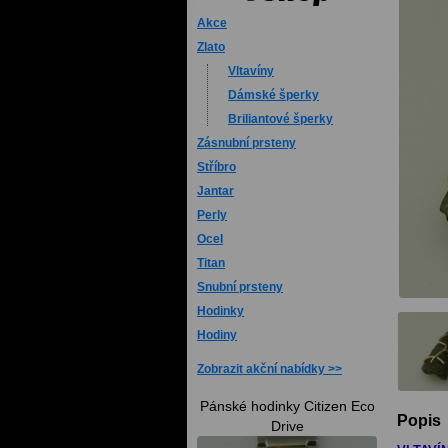
Akce
Zlato
Vltavíny
Dámské šperky
Briliantové šperky
Zásnubní prsteny
Stříbro
Jantar
Perly
Ocel
Titan
Snubní prsteny
Hodinky
Hodiny
Zobrazit akční nabídky
Pánské hodinky Citizen Eco
Popis
Drive