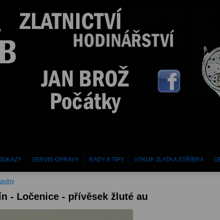
ODKAZY
SERVIS-OPRAVY
RADY A TIPY
VÝKUP ZLATA A STŘÍBRA
O
tavíny
ín - Ločenice - přívěsek žluté au