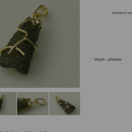
Odesláním obj
Vltavín - přívěsek