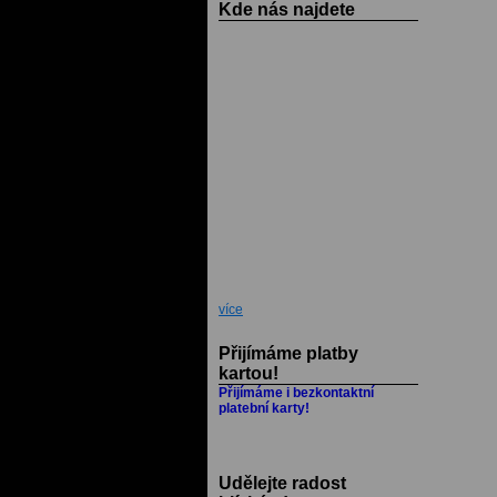
Kde nás najdete
více
Přijímáme platby
kartou!
Přijímáme i bezkontaktní
platební karty!
Udělejte radost