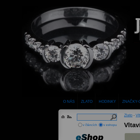
O NÁS
ZLATO
HODINKY
ZNAČKY-
Zlato
-
Vl
Vltav
v článcích
v eshopu