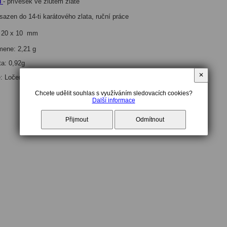
N
- přívěsek ve žlutém zlatě
vsazen do 14-ti karátového zlata, ruční
práce
: 20 x 10 mm
mene: 2,21 g
ta: 0,92g
✕
ě: Ločenice
Chcete udělit souhlas s využíváním sledovacích cookies?
Další informace
Přijmout
Odmítnout