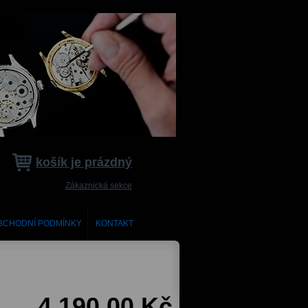
košík je prázdný
Zákaznická sekce
BCHODNÍ PODMÍNKY
KONTAKT
4 190,00 Kč