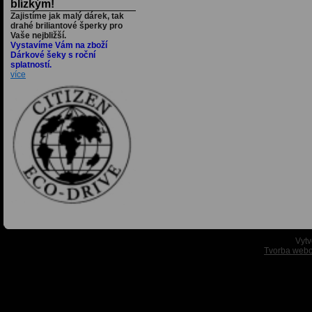
blízkým!
Zajistíme jak malý dárek, tak
drahé briliantové šperky pro
Vaše nejbližší.
Vystavíme Vám na zboží
Dárkové šeky s roční
splatností.
více
Vytv
Tvorba webo