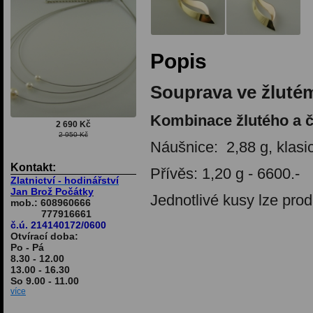
Popis
Souprava ve žlutém
Kombinace žlutého a č
2 690 Kč
2 950 Kč
Náušnice: 2,88 g, klasic
Kontakt:
Přívěs: 1,20 g - 6600.-
Zlatnictví - hodinářství
Jan Brož Počátky
Jednotlivé kusy lze prod
mob.: 608960666
777916661
č.ú. 214140172/0600
Otvírací doba:
Po - Pá
8.30 - 12.00
13.00 - 16.30
So 9.00 - 11.00
více