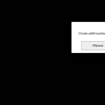
Chcete udělit souhla
Přijmout