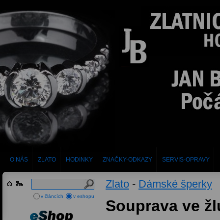
O NÁS
ZLATO
HODINKY
ZNAČKY-ODKAZY
SERVIS-OPRAVY
Zlato
-
Dámské šperky
v článcích
v eshopu
Souprava ve žl