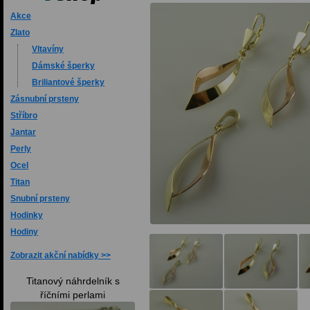
Akce
Zlato
Vltavíny
Dámské šperky
Briliantové šperky
Zásnubní prsteny
Stříbro
Jantar
Perly
Ocel
Titan
Snubní prsteny
Hodinky
Hodiny
Zobrazit akční nabídky
Titanový náhrdelník s
říčními perlami