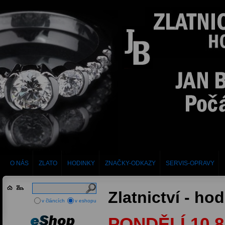
O NÁS
ZLATO
HODINKY
ZNAČKY-ODKAZY
SERVIS-OPRAVY
Zlatnictví - ho
v článcích
v eshopu
PONDĚLÍ 10.8