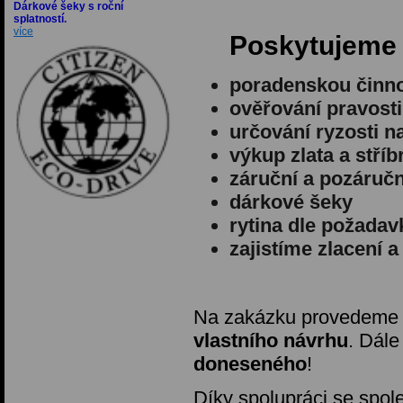
Dárkové šeky s roční
splatností.
více
Poskytujeme
poradenskou činn
ověřování pravost
určování ryzosti 
výkup zlata a stříb
záruční a pozáručn
dárkové šeky
rytina dle požadav
zajistíme zlacení 
Na zakázku provedem
vlastního návrhu
. Dále
doneseného
!
Díky spolupráci se spo