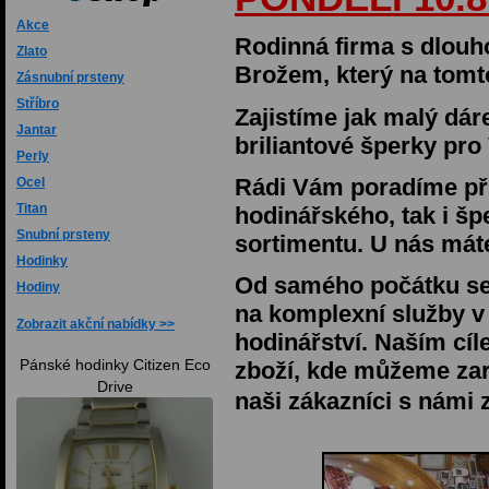
Akce
Rodinná firma s dlouho
Zlato
Brožem, který na tomt
Zásnubní prsteny
Stříbro
Zajistíme jak malý dár
Jantar
briliantové šperky pro 
Perly
Rádi Vám poradíme při
Ocel
Titan
hodinářského, tak i š
Snubní prsteny
sortimentu. U nás máte
Hodinky
Od samého počátku s
Hodiny
na komplexní služby v 
Zobrazit akční nabídky
hodinářství. Naším cí
Pánské hodinky Citizen Eco
zboží, kde můžeme zaru
Drive
naši zákazníci s námi 