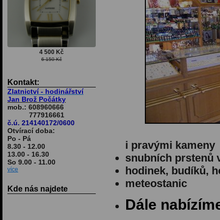
4 500 Kč
6 150 Kč
Kontakt:
Zlatnictví - hodinářství
Jan Brož Počátky
mob.: 608960666
777916661
č.ú. 214140172/0600
Otvírací doba:
Po - Pá
i pravými kameny
8.30 - 12.00
13.00 - 16.30
snubních prstenů ve
So 9.00 - 11.00
hodinek, budíků, 
více
meteostanic
Kde nás najdete
Dále nabízím