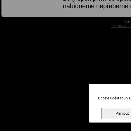
nabídneme nepřeberné
Vytv
Tvorba webo
Chcete udělit souhla
Přijmout