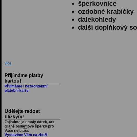
šperkovnice
ozdobné krabičky
dalekohledy
další doplňkový so
více
Přijímáme platby
kartou!
Přijímáme i bezkontaktní
platební karty!
Udělejte radost
blízkým!
Zajistíme jak malý dárek, tak
drahé briliantové šperky pro
Vaše nejbližší.
Vystavíme Vám na zboží