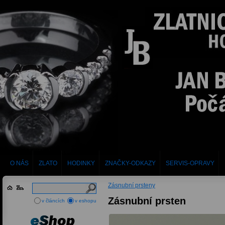
O NÁS
ZLATO
HODINKY
ZNAČKY-ODKAZY
SERVIS-OPRAVY
Zásnubní prsteny
Zásnubní prsten
v článcích
v eshopu