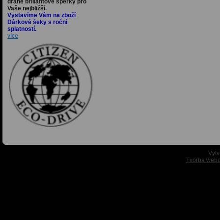
drahé briliantové šperky pro
Vaše nejbližší.
Vystavíme Vám na zboží
Dárkové šeky s roční
splatností.
více
Vytv
Tvorba webo