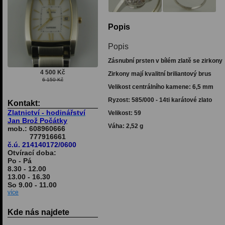
Popis
Popis
Zásnubní prsten v bílém zlatě se zirkony
Zirkony mají kvalitní briliantový brus
Velikost centrálního kamene: 6,5 mm
Ryzost: 585/000 - 14ti karátové zlato
Kontakt:
Zlatnictví - hodinářství
Velikost: 59
Jan Brož Počátky
Váha: 2,52 g
mob.: 608960666
777916661
č.ú. 214140172/0600
Otvírací doba:
Po - Pá
8.30 - 12.00
13.00 - 16.30
So 9.00 - 11.00
více
Kde nás najdete