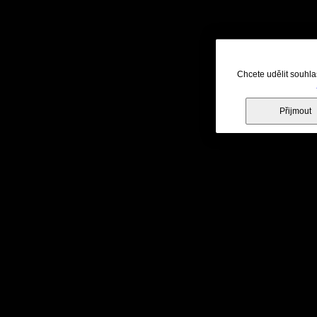
Chcete udělit souhla
Přijmout