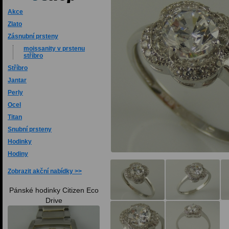
Akce
Zlato
Zásnubní prsteny
moissanity v prstenu
stříbro
Stříbro
Jantar
Perly
Ocel
Titan
Snubní prsteny
Hodinky
Hodiny
Zobrazit akční nabídky