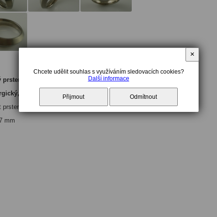
✕
Chcete udělit souhlas s využíváním sledovacích cookies?
Další informace
ý prsten s kombinací lesk, mat
ergický, konický
Přijmout
Odmítnout
t prstenu: 55
6,7 mm