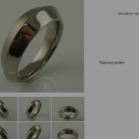
Odesláním obj
Titanový prsten