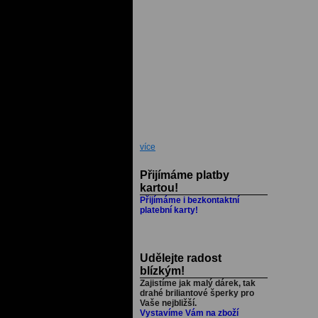
více
Přijímáme platby
kartou!
Přijímáme i bezkontaktní
platební karty!
Udělejte radost
blízkým!
Zajistíme jak malý dárek, tak
drahé briliantové šperky pro
Vaše nejbližší.
Vystavíme Vám na zboží