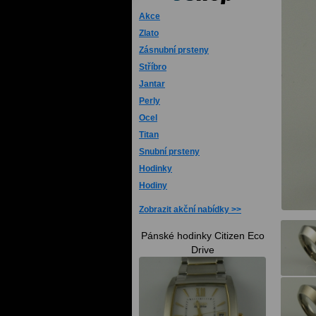
Akce
Zlato
Zásnubní prsteny
Stříbro
Jantar
Perly
Ocel
Titan
Snubní prsteny
Hodinky
Hodiny
Zobrazit akční nabídky
Pánské hodinky Citizen Eco
Drive