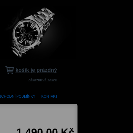
košík je prázdný
Zákaznická sekce
BCHODNÍ PODMÍNKY
KONTAKT
1 490,00 Kč