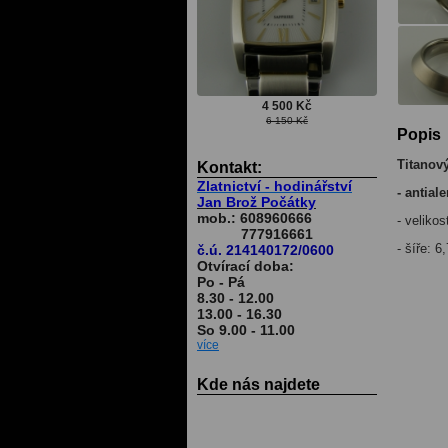
4 500 Kč
6 150 Kč
Popis
Titanov
Kontakt:
Zlatnictví - hodinářství
- antial
Jan Brož Počátky
mob.: 608960666
- velikos
777916661
- šíře: 
č.ú. 214140172/0600
Otvírací doba:
Po - Pá
8.30 - 12.00
13.00 - 16.30
So 9.00 - 11.00
více
Kde nás najdete