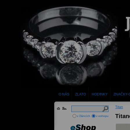
O NÁS
ZLATO
HODINKY
ZNAČKY-
Titan
Titan
v článcích
v eshopu