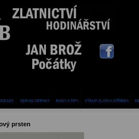
ODKAZY
SERVIS-OPRAVY
RADY A TIPY
VÝKUP ZLATA A STŘÍBRA
O
ový prsten