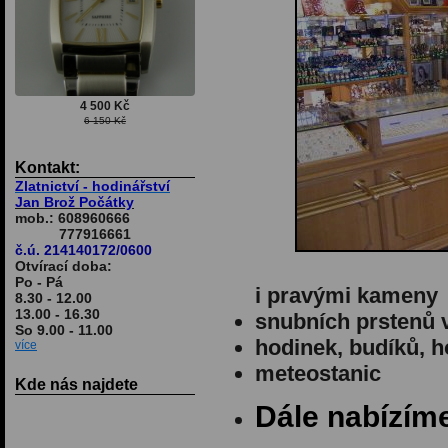
4 500 Kč
6 150 Kč
Kontakt:
Zlatnictví - hodinářství
Jan Brož Počátky
mob.: 608960666
777916661
č.ú. 214140172/0600
Otvírací doba:
Po - Pá
i pravými kameny
8.30 - 12.00
13.00 - 16.30
snubních prstenů ve
So 9.00 - 11.00
hodinek, budíků, 
více
meteostanic
Kde nás najdete
Dále nabízím