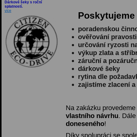
Dárkové šeky s roční
splatností.
více
Poskytujeme
poradenskou činn
ověřování pravost
určování ryzosti 
výkup zlata a stříb
záruční a pozáručn
dárkové šeky
rytina dle požadav
zajistíme zlacení 
Na zakázku provedem
vlastního návrhu
. Dále
doneseného
!
Díky spolupráci se spo