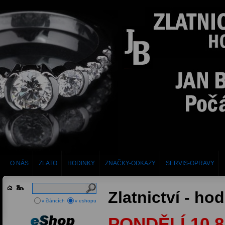
O NÁS
ZLATO
HODINKY
ZNAČKY-ODKAZY
SERVIS-OPRAVY
Zlatnictví - ho
v článcích
v eshopu
PONDĚLÍ 10.8