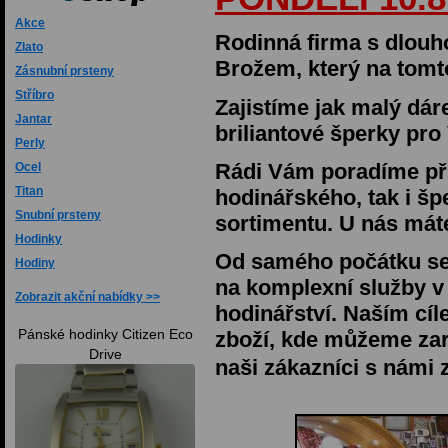
Akce
Rodinná firma s dlouho
Zlato
Brožem, který na tomt
Zásnubní prsteny
Stříbro
Zajistíme jak malý dár
Jantar
briliantové šperky pro 
Perly
Rádi Vám poradíme při
Ocel
Titan
hodinářského, tak i š
Snubní prsteny
sortimentu. U nás máte
Hodinky
Od samého počátku s
Hodiny
na komplexní služby v 
Zobrazit akční nabídky
hodinářství. Naším cí
Pánské hodinky Citizen Eco
zboží, kde můžeme zaru
Drive
naši zákazníci s námi 