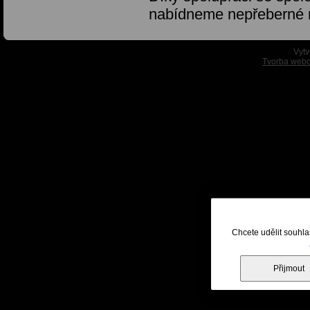
nabídneme nepřeberné
Vytv
Tvorba webo
Chcete udělit souhla
Přijmout