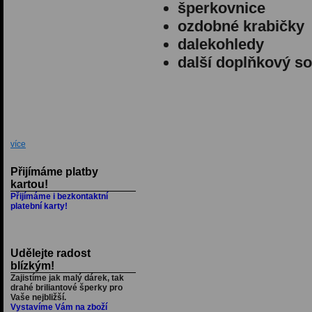
šperkovnice
ozdobné krabičky
dalekohledy
další doplňkový so
více
Přijímáme platby
kartou!
Přijímáme i bezkontaktní
platební karty!
Udělejte radost
blízkým!
Zajistíme jak malý dárek, tak
drahé briliantové šperky pro
Vaše nejbližší.
Vystavíme Vám na zboží