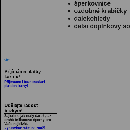
šperkovnice
ozdobné krabičky
dalekohledy
další doplňkový so
více
Přijímáme platby
kartou!
Přijímáme i bezkontaktní
platební karty!
Udělejte radost
blízkým!
Zajistíme jak malý dárek, tak
drahé briliantové šperky pro
Vaše nejbližší.
Vystavíme Vám na zboží