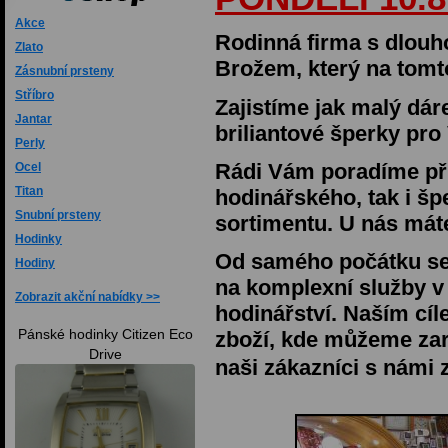
Akce
Rodinná firma s dlouho
Zlato
Brožem, který na tomt
Zásnubní prsteny
Stříbro
Zajistíme jak malý dár
Jantar
briliantové šperky pro 
Perly
Rádi Vám poradíme při
Ocel
Titan
hodinářského, tak i š
Snubní prsteny
sortimentu. U nás máte
Hodinky
Od samého počátku s
Hodiny
na komplexní služby v 
Zobrazit akční nabídky
hodinářství. Naším cí
Pánské hodinky Citizen Eco
zboží, kde můžeme zaru
Drive
naši zákazníci s námi 