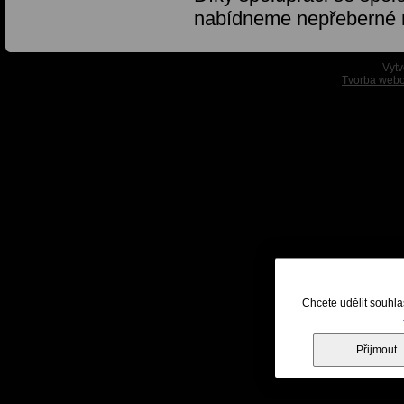
nabídneme nepřeberné
Vytv
Tvorba webo
Chcete udělit souhla
Přijmout