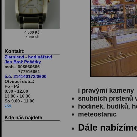
4 500 Kč
6 150 Kč
Kontakt:
Zlatnictví - hodinářství
Jan Brož Počátky
mob.: 608960666
777916661
č.ú. 214140172/0600
Otvírací doba:
Po - Pá
i pravými kameny
8.30 - 12.00
13.00 - 16.30
snubních prstenů ve
So 9.00 - 11.00
hodinek, budíků, 
více
meteostanic
Kde nás najdete
Dále nabízím