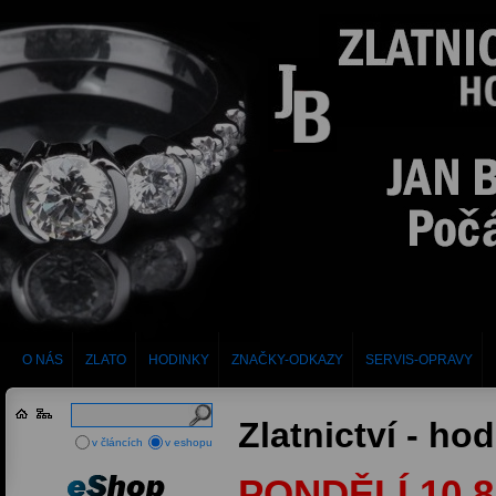
O NÁS
ZLATO
HODINKY
ZNAČKY-ODKAZY
SERVIS-OPRAVY
Zlatnictví - ho
v článcích
v eshopu
PONDĚLÍ 10.8