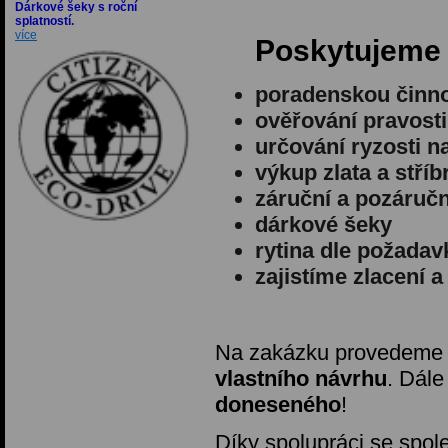
Dárkové šeky s roční
splatností.
více
Poskytujeme
poradenskou činn
ověřování pravost
určování ryzosti 
výkup zlata a stříb
záruční a pozáručn
dárkové šeky
rytina dle požadav
zajistíme zlacení 
Na zakázku provedem
vlastního návrhu
. Dále
doneseného
!
Díky spolupráci se spo