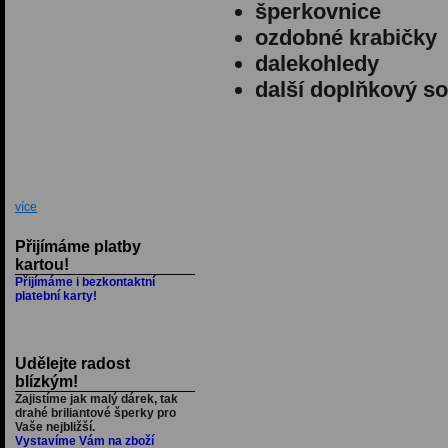
šperkovnice
ozdobné krabičky
dalekohledy
další doplňkový so
více
Přijímáme platby
kartou!
Přijímáme i bezkontaktní
platební karty!
Udělejte radost
blízkým!
Zajistíme jak malý dárek, tak
drahé briliantové šperky pro
Vaše nejbližší.
Vystavíme Vám na zboží