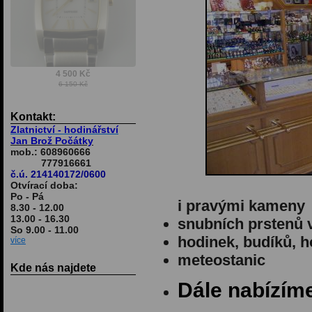
4 500 Kč
6 150 Kč
Kontakt:
Zlatnictví - hodinářství
Jan Brož Počátky
mob.: 608960666
777916661
č.ú. 214140172/0600
Otvírací doba:
Po - Pá
i pravými kameny
8.30 - 12.00
13.00 - 16.30
snubních prstenů ve
So 9.00 - 11.00
hodinek, budíků, 
více
meteostanic
Kde nás najdete
Dále nabízím