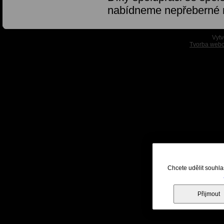
nabídneme nepřeberné
Vytv
Tvorba webo
Chcete udělit souhla
Přijmout