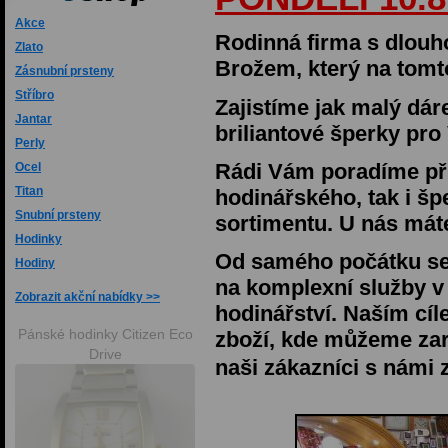
Akce
Rodinná firma s dlouho
Zlato
Brožem, který na tomt
Zásnubní prsteny
Stříbro
Zajistíme jak malý dár
Jantar
briliantové šperky pro 
Perly
Rádi Vám poradíme při
Ocel
Titan
hodinářského, tak i š
Snubní prsteny
sortimentu. U nás máte
Hodinky
Od samého počátku s
Hodiny
na komplexní služby v 
Zobrazit akční nabídky
hodinářství. Naším cí
Pánské hodinky Citizen Eco
zboží, kde můžeme zaru
Drive
naši zákazníci s námi 