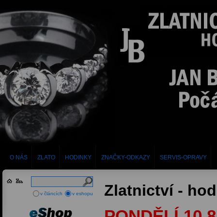
O NÁS
ZLATO
HODINKY
ZNAČKY-ODKAZY
SERVIS-OPRAVY
Zlatnictví - ho
v článcích
v eshopu
PONDĚLÍ 10.8