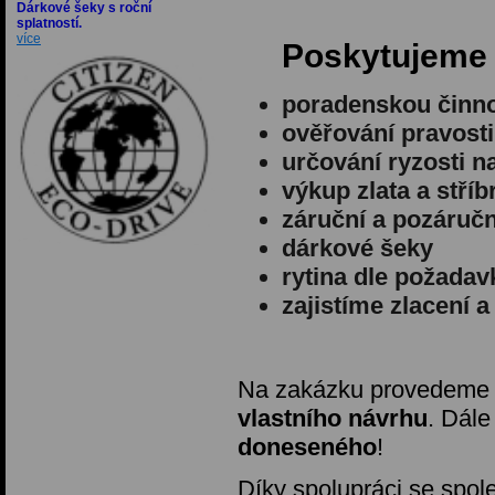
Dárkové šeky s roční
splatností.
více
Poskytujeme
poradenskou činn
ověřování pravost
určování ryzosti 
výkup zlata a stříb
záruční a pozáručn
dárkové šeky
rytina dle požadav
zajistíme zlacení 
Na zakázku provedem
vlastního návrhu
. Dále
doneseného
!
Díky spolupráci se spo