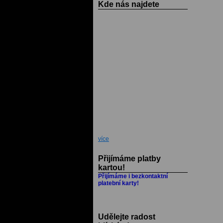
Kde nás najdete
více
Přijímáme platby
kartou!
Přijímáme i bezkontaktní
platební karty!
Udělejte radost