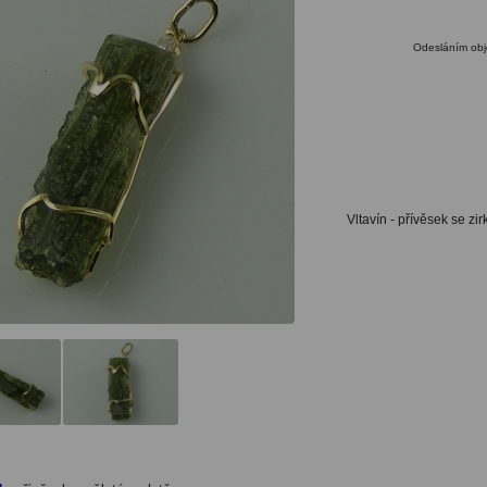
Odesláním obj
Vltavín - přívěsek se z