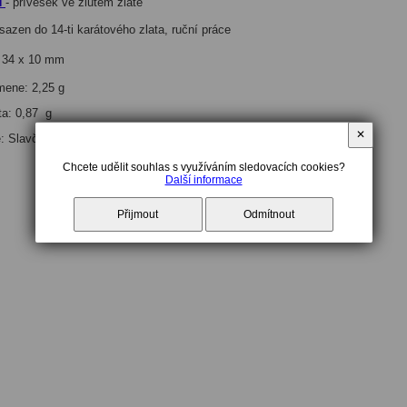
N
- přívěsek ve žlutém zlatě
vsazen do 14-ti karátového zlata, ruční
práce
: 34 x 10 mm
mene: 2,25 g
ta: 0,87 g
✕
ě: Slavče
Chcete udělit souhlas s využíváním sledovacích cookies?
Další informace
Přijmout
Odmítnout