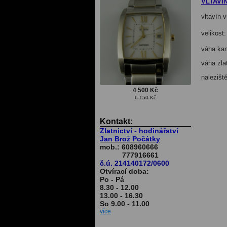
VLTAVÍ
vltavín 
velikost
váha ka
váha zla
nalezišt
4 500 Kč
6 150 Kč
Kontakt:
Zlatnictví - hodinářství
Jan Brož Počátky
mob.: 608960666
777916661
č.ú. 214140172/0600
Otvírací doba:
Po - Pá
8.30 - 12.00
13.00 - 16.30
So 9.00 - 11.00
více