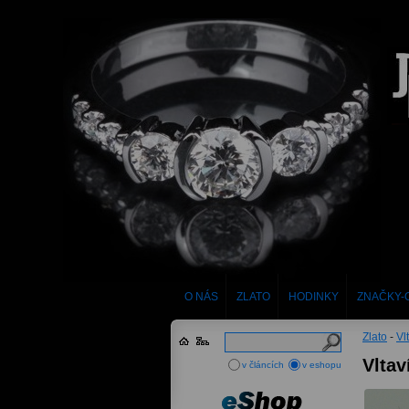
O NÁS
ZLATO
HODINKY
ZNAČKY-
Zlato
-
Vl
Vltav
v článcích
v eshopu