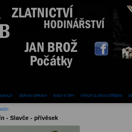
ODKAZY
SERVIS-OPRAVY
RADY A TIPY
VÝKUP ZLATA A STŘÍBRA
O
tavíny
ín - Slavče - přívěsek