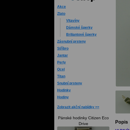
Akce
Zlato
Vltavíny
Dámské šperky
Briliantové šperky
Zásnubní prsteny
Stříbro
Jantar
Perly
Ocel
Titan
Snubní prsteny
Hodinky
Hodiny
Zobrazit akční nabídky
Pánské hodinky Citizen Eco
Popis
Drive