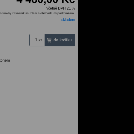
včetně DPH 21 %
ednávky zákazník souhlasí s obchodními podmínkami.
skladem
ks
irkonem