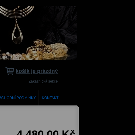
košík je prázdný
Zákaznická sekce
BCHODNÍ PODMÍNKY
KONTAKT
4 480,00 Kč