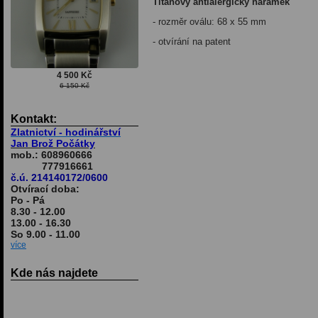
Titanový antialergický náramek
- rozměr oválu: 68 x 55 mm
- otvírání na patent
4 500 Kč
6 150 Kč
Kontakt:
Zlatnictví - hodinářství
Jan Brož Počátky
mob.: 608960666
777916661
č.ú. 214140172/0600
Otvírací doba:
Po - Pá
8.30 - 12.00
13.00 - 16.30
So 9.00 - 11.00
více
Kde nás najdete