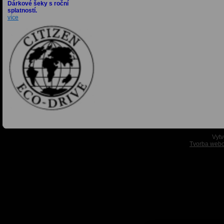
Dárkové šeky s roční
splatností.
více
Vytv
Tvorba webo