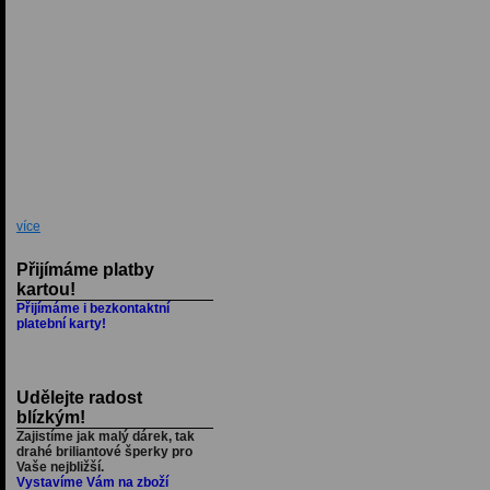
více
Přijímáme platby
kartou!
Přijímáme i bezkontaktní
platební karty!
Udělejte radost
blízkým!
Zajistíme jak malý dárek, tak
drahé briliantové šperky pro
Vaše nejbližší.
Vystavíme Vám na zboží