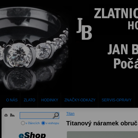
O NÁS
ZLATO
HODINKY
ZNAČKY-ODKAZY
SERVIS-OPRAVY
Titan
Titanový náramek obruč
v článcích
v eshopu