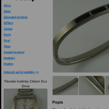
Akce
Zlato
Zásnubní prsteny
Stříbro
Jantar
Perly
Ocel
Titan
Snubní prsteny
Hodinky
Hodiny
Zobrazit akční nabídky
Pánské hodinky Citizen Eco
Drive
Popis